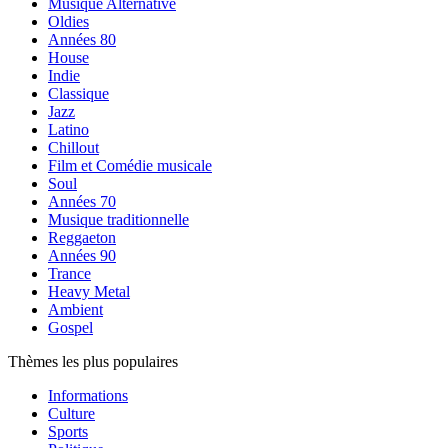
Musique Alternative
Oldies
Années 80
House
Indie
Classique
Jazz
Latino
Chillout
Film et Comédie musicale
Soul
Années 70
Musique traditionnelle
Reggaeton
Années 90
Trance
Heavy Metal
Ambient
Gospel
Thèmes les plus populaires
Informations
Culture
Sports