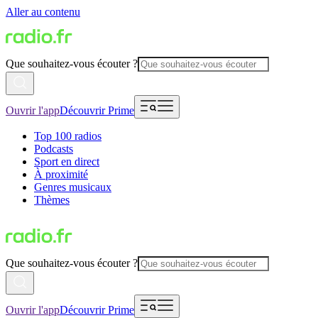
Aller au contenu
Que souhaitez-vous écouter ?
Ouvrir l'app
Découvrir Prime
Top 100 radios
Podcasts
Sport en direct
À proximité
Genres musicaux
Thèmes
Que souhaitez-vous écouter ?
Ouvrir l'app
Découvrir Prime