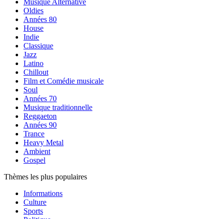
Musique Alternative
Oldies
Années 80
House
Indie
Classique
Jazz
Latino
Chillout
Film et Comédie musicale
Soul
Années 70
Musique traditionnelle
Reggaeton
Années 90
Trance
Heavy Metal
Ambient
Gospel
Thèmes les plus populaires
Informations
Culture
Sports