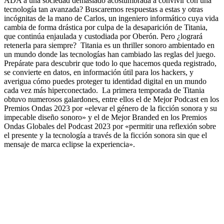
ADA a una sociedad demasiado acostumbrada a convivir con una
tecnología tan avanzada? Buscaremos respuestas a estas y otras
incógnitas de la mano de Carlos, un ingeniero informático cuya vida
cambia de forma drástica por culpa de la desaparición de Titania,
que continúa enjaulada y custodiada por Oberón. Pero ¿logrará
retenerla para siempre? Titania es un thriller sonoro ambientado en
un mundo donde las tecnologías han cambiado las reglas del juego.
Prepárate para descubrir que todo lo que hacemos queda registrado,
se convierte en datos, en información útil para los hackers, y
averigua cómo puedes proteger tu identidad digital en un mundo
cada vez más hiperconectado. La primera temporada de Titania
obtuvo numerosos galardones, entre ellos el de Mejor Podcast en los
Premios Ondas 2023 por «elevar el género de la ficción sonora y su
impecable diseño sonoro» y el de Mejor Branded en los Premios
Ondas Globales del Podcast 2023 por «permitir una reflexión sobre
el presente y la tecnología a través de la ficción sonora sin que el
mensaje de marca eclipse la experiencia».
Site web du podcast