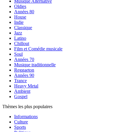
Musique Alternative
Oldies
Années 80
House
Indie
Classique
Jazz
Latino
Chillout
Film et Comédie musicale
Soul
Années 70
Musique traditionnelle
Reggaeton
Années 90
Trance
Heavy Metal
Ambient
Gospel
Thèmes les plus populaires
Informations
Culture
Sports