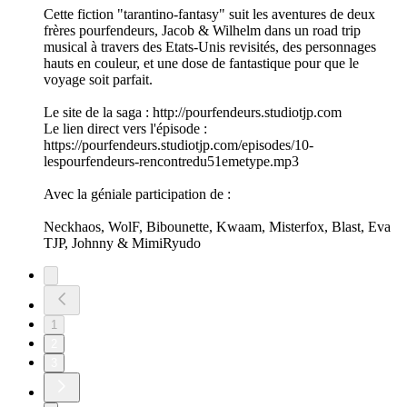
Cette fiction "tarantino-fantasy" suit les aventures de deux
frères pourfendeurs, Jacob & Wilhelm dans un road trip
musical à travers des Etats-Unis revisités, des personnages
hauts en couleur, et une dose de fantastique pour que le
voyage soit parfait.
Le site de la saga : http://pourfendeurs.studiotjp.com
Le lien direct vers l'épisode :
https://pourfendeurs.studiotjp.com/episodes/10-
lespourfendeurs-rencontredu51emetype.mp3
Avec la géniale participation de :
Neckhaos, WolF, Bibounette, Kwaam, Misterfox, Blast, Eva
TJP, Johnny & MimiRyudo
1
2
3