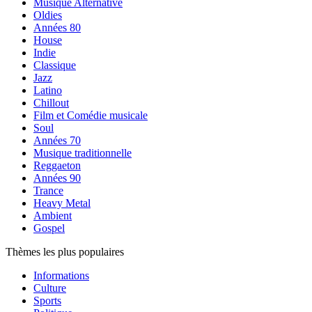
Musique Alternative
Oldies
Années 80
House
Indie
Classique
Jazz
Latino
Chillout
Film et Comédie musicale
Soul
Années 70
Musique traditionnelle
Reggaeton
Années 90
Trance
Heavy Metal
Ambient
Gospel
Thèmes les plus populaires
Informations
Culture
Sports