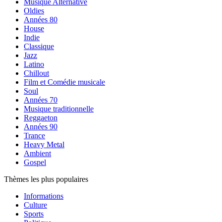
Musique Alternative
Oldies
Années 80
House
Indie
Classique
Jazz
Latino
Chillout
Film et Comédie musicale
Soul
Années 70
Musique traditionnelle
Reggaeton
Années 90
Trance
Heavy Metal
Ambient
Gospel
Thèmes les plus populaires
Informations
Culture
Sports