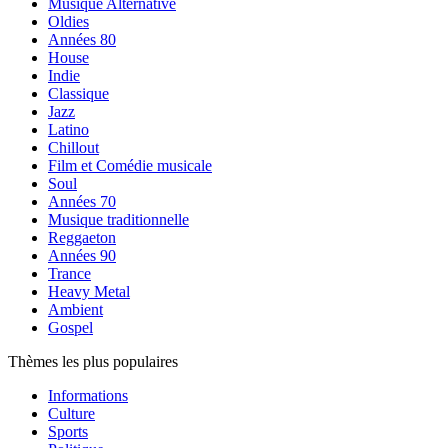
Musique Alternative
Oldies
Années 80
House
Indie
Classique
Jazz
Latino
Chillout
Film et Comédie musicale
Soul
Années 70
Musique traditionnelle
Reggaeton
Années 90
Trance
Heavy Metal
Ambient
Gospel
Thèmes les plus populaires
Informations
Culture
Sports