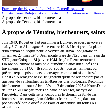
Practicing the Way with John Mark Comer
Respondeo
Christianisme, Religion et spiritualité
Christianisme, Culture et so
À propos de Témoins, bienheureux, saints
À propos de Témoins, bienheureux, saints
À propos de Témoins, bienheureux, saints
Juin 1940, Robert est fait prisonnier à Dunkerque et est envoyé au
stalag 6-G en Allemagne. 6 novembre 1942, Henri prend la place
d’un camarade, requis pour le Service du Travail obligatoire en
Thuringe. 23 mars 1943, Jean monte Gare de l’Est, dans un train du
STO pour Cologne. 24 janvier 1944, le père Pierre retourne à
Dresde poursuivre sa mission d’aumônier clandestin auprès des
travailleurs du STO… Ils sont 50, scouts, jocistes, religieux ou
prêtres, requis, prisonniers ou envoyés comme missionnaires du
Christ en Allemagne nazie. Ils ignorent qu’ils ne reviendront pas et
que leur vie va illuminer les ténèbres les plus profondes. Reconnus
bienheureux, ils ont été béatifiés le 13 décembre 2025 à Notre-Dame
de Paris : 50 Français morts en haine de leur foi, martyrs de
l’apostolat. Dans cette série, découvrez le chemin de foi de ces
hommes, leur courage, leur fidélité et leur vie offerte, dans un
podcast créé par le diocèse de Paris et disponible sur toutes les
plateformes.