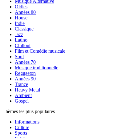
Musique Alternative
Oldies
Années 80
House
Indie
Classique
Jazz
Latino
Chillout
Film et Comédie musicale
Soul
Années 70
Musique traditionnelle
Reggaeton
Années 90
Trance
Heavy Metal
Ambient
Gospel
Thèmes les plus populaires
Informations
Culture
Sports