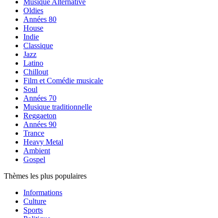
Musique Alternative
Oldies
Années 80
House
Indie
Classique
Jazz
Latino
Chillout
Film et Comédie musicale
Soul
Années 70
Musique traditionnelle
Reggaeton
Années 90
Trance
Heavy Metal
Ambient
Gospel
Thèmes les plus populaires
Informations
Culture
Sports