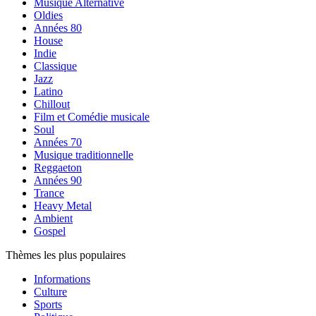
Musique Alternative
Oldies
Années 80
House
Indie
Classique
Jazz
Latino
Chillout
Film et Comédie musicale
Soul
Années 70
Musique traditionnelle
Reggaeton
Années 90
Trance
Heavy Metal
Ambient
Gospel
Thèmes les plus populaires
Informations
Culture
Sports