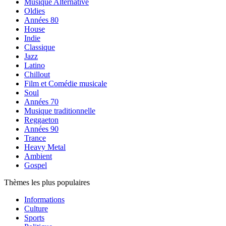
Musique Alternative
Oldies
Années 80
House
Indie
Classique
Jazz
Latino
Chillout
Film et Comédie musicale
Soul
Années 70
Musique traditionnelle
Reggaeton
Années 90
Trance
Heavy Metal
Ambient
Gospel
Thèmes les plus populaires
Informations
Culture
Sports