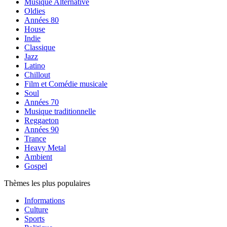
Musique Alternative
Oldies
Années 80
House
Indie
Classique
Jazz
Latino
Chillout
Film et Comédie musicale
Soul
Années 70
Musique traditionnelle
Reggaeton
Années 90
Trance
Heavy Metal
Ambient
Gospel
Thèmes les plus populaires
Informations
Culture
Sports