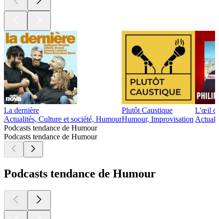
La dernière
Plutôt Caustique
L'œil d
Actualités, Culture et société, Humour
Humour, Improvisation
Actuali
Podcasts tendance de Humour
Podcasts tendance de Humour
Podcasts tendance de Humour