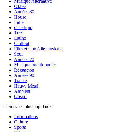
Musique Alternative
Oldies
Années 80
House
Indie
Classique
Jazz
Latino
Chillout
Film et Comédie musicale
Soul
Années 70
Musique traditionnelle
Reggaeton
Années 90
Trance
Heavy Metal
Ambient
Gospel
Thèmes les plus populaires
Informations
Culture
Sports