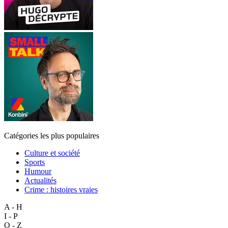
Catégories les plus populaires
Culture et société
Sports
Humour
Actualités
Crime : histoires vraies
A - H
I - P
Q - Z