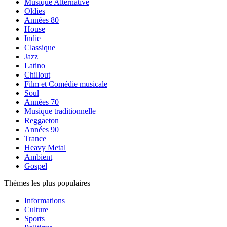
Musique Alternative
Oldies
Années 80
House
Indie
Classique
Jazz
Latino
Chillout
Film et Comédie musicale
Soul
Années 70
Musique traditionnelle
Reggaeton
Années 90
Trance
Heavy Metal
Ambient
Gospel
Thèmes les plus populaires
Informations
Culture
Sports