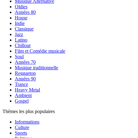
Musique Alternative
Oldies
Années 80
House
Indie
Classique
Jazz
Latino
Chillout
Film et Comédie musicale
Soul
Années 70
Musique traditionnelle
Reggaeton
Années 90
Trance
Heavy Metal
Ambient
Gospel
Thèmes les plus populaires
Informations
Culture
Sports