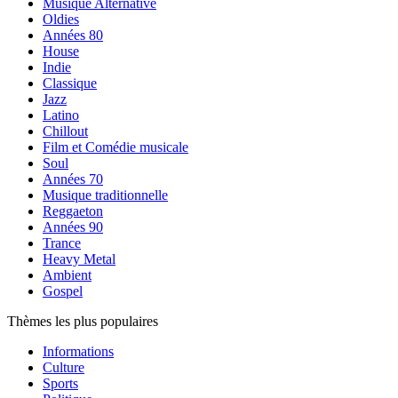
Musique Alternative
Oldies
Années 80
House
Indie
Classique
Jazz
Latino
Chillout
Film et Comédie musicale
Soul
Années 70
Musique traditionnelle
Reggaeton
Années 90
Trance
Heavy Metal
Ambient
Gospel
Thèmes les plus populaires
Informations
Culture
Sports