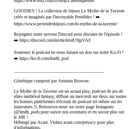
https://www.etsy.com/fr/shop/LaBelliqueuse
GOODIES ! La collection de bijoux Le Mythe de la Taverne
créés et imaginés par l'incroyable Perséïdes ! ➡️
https://www.perseidesbijoux.com/le-mythe-de-la-taverne/
Rejoignez notre serveur Discord pour discuter de l'épisode !
➡️ https://discord.com/invite/kh4U9jpVAF
Soutenez le podcast en nous faisant un don sur notre Ko-Fi !
➡️ https://ko-fi.com/lmdlt_pod
_______________________________________
Générique composé par Antonin Browne.
Le Mythe de la Taverne est un actual play, podcast de jeu de
rôles médiéval fantasy, diffusé un mercredi sur deux sur toutes
les bonnes plateformes d'écoute de podcast (et même sur les
mauvaises !). Retrouvez-nous sur notre page Instagram
(@lmdlt_pod) pour suivre nos aventures et en savoir plus sur
le JdR !
Hébergé par Acast. Visitez acast.com/privacy pour plus
d'informations.