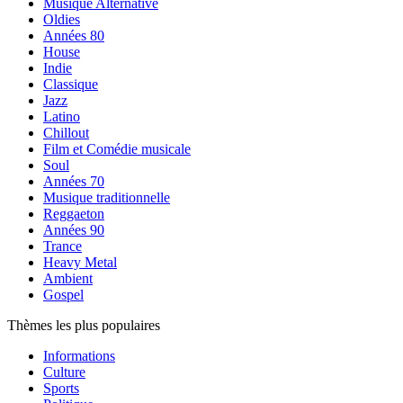
Musique Alternative
Oldies
Années 80
House
Indie
Classique
Jazz
Latino
Chillout
Film et Comédie musicale
Soul
Années 70
Musique traditionnelle
Reggaeton
Années 90
Trance
Heavy Metal
Ambient
Gospel
Thèmes les plus populaires
Informations
Culture
Sports