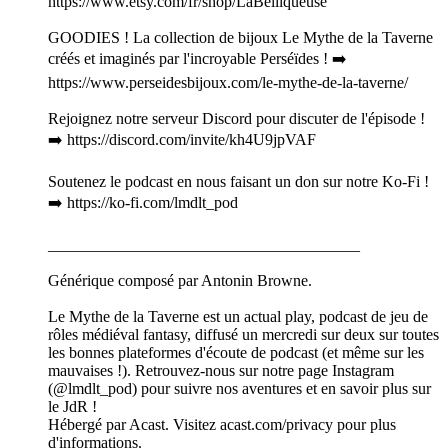
https://www.etsy.com/fr/shop/LaBelliqueuse
GOODIES ! La collection de bijoux Le Mythe de la Taverne
créés et imaginés par l'incroyable Perséïdes ! ➡️
https://www.perseidesbijoux.com/le-mythe-de-la-taverne/
Rejoignez notre serveur Discord pour discuter de l'épisode !
➡️ https://discord.com/invite/kh4U9jpVAF
Soutenez le podcast en nous faisant un don sur notre Ko-Fi !
➡️ https://ko-fi.com/lmdlt_pod
_______________________________________
Générique composé par Antonin Browne.
Le Mythe de la Taverne est un actual play, podcast de jeu de
rôles médiéval fantasy, diffusé un mercredi sur deux sur toutes
les bonnes plateformes d'écoute de podcast (et même sur les
mauvaises !). Retrouvez-nous sur notre page Instagram
(@lmdlt_pod) pour suivre nos aventures et en savoir plus sur
le JdR !
Hébergé par Acast. Visitez acast.com/privacy pour plus
d'informations.