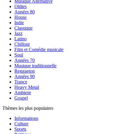
Musique Alternative
Oldies
Années 80
House
Indie
Classique
Jazz
Latino
Chillout
Film et Comédie musicale
Soul
Années 70
Musique traditionnelle
Reggaeton
Années 90
Trance
Heavy Metal
Ambient
Gospel
Thèmes les plus populaires
Informations
Culture
Sports