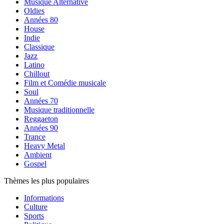
Musique Alternative
Oldies
Années 80
House
Indie
Classique
Jazz
Latino
Chillout
Film et Comédie musicale
Soul
Années 70
Musique traditionnelle
Reggaeton
Années 90
Trance
Heavy Metal
Ambient
Gospel
Thèmes les plus populaires
Informations
Culture
Sports