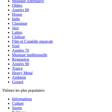
Musique Alternative
Oldies
Années 80
House
Indie
Classique
Jazz
Latino
Chillout
Film et Comédie musicale
Soul
Années 70
Musique traditionnelle
Reggaeton
Années 90
Trance
Heavy Metal
Ambient
Gospel
Thèmes les plus populaires
Informations
Culture
Sports