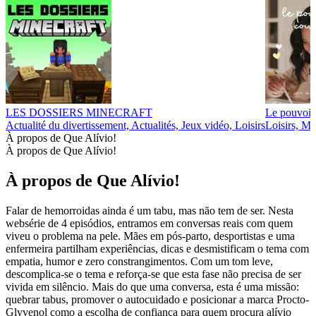
LES DOSSIERS MINECRAFT
Le pouvoir
Actualité du divertissement, Actualités, Jeux vidéo, Loisirs
Loisirs, Ma
À propos de Que Alívio!
À propos de Que Alívio!
À propos de Que Alívio!
Falar de hemorroidas ainda é um tabu, mas não tem de ser. Nesta
websérie de 4 episódios, entramos em conversas reais com quem
viveu o problema na pele. Mães em pós-parto, desportistas e uma
enfermeira partilham experiências, dicas e desmistificam o tema com
empatia, humor e zero constrangimentos. Com um tom leve,
descomplica-se o tema e reforça-se que esta fase não precisa de ser
vivida em silêncio. Mais do que uma conversa, esta é uma missão:
quebrar tabus, promover o autocuidado e posicionar a marca Procto-
Glyvenol como a escolha de confiança para quem procura alívio