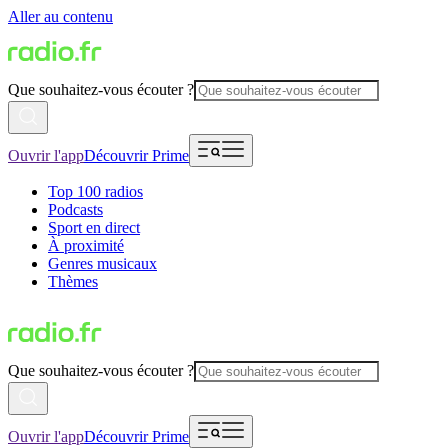
Aller au contenu
Que souhaitez-vous écouter ?
Ouvrir l'app
Découvrir Prime
Top 100 radios
Podcasts
Sport en direct
À proximité
Genres musicaux
Thèmes
Que souhaitez-vous écouter ?
Ouvrir l'app
Découvrir Prime