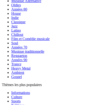
Musique Alternative
Oldies
Années 80
House
Indie
Classique
Jazz
Latino
Chillout
Film et Comédie musicale
Soul
Années 70
Musique traditionnelle
Reggaeton
Années 90
Trance
Heavy Metal
Ambient
Gospel
Thèmes les plus populaires
Informations
Culture
Sports