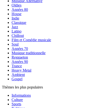
Musique Alternative
Oldies
Années 80
House
Indie
Classique
Jazz
Latino
Chillout
Film et Comédie musicale
Soul
Années 70
Musique traditionnelle
Reggaeton
Années 90
Trance
Heavy Metal
Ambient
Gospel
Thèmes les plus populaires
Informations
Culture
Sports