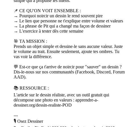
simple qui a propulsé les miens.
📌 CE QU'ON VOIT ENSEMBLE :
→ Pourquoi noircir un dessin le rend souvent pire
→ Le lien que personne ne t'explique entre volume et valeurs
→ La phrase de Pit qui a changé ma façon de dessiner
→ L'exercice à tester dès cette semaine
🎯 TA MISSION :
Prends un objet simple et dessine-le sans aucune valeur. Juste
le volume au trait. Ensuite seulement, ajoute tes ombres. Tu
vas voir la différence.
💬 Est-ce que ça t'arrive de noircir pour "sauver" un dessin ?
Dis-le-nous sur nos communautés (Facebook, Discord, Forum
AAD).
📚 RESSOURCE :
L'article sur le dessin réaliste, avec un outil gratuit qui
décompose une photo en valeurs : apprendre-a-
dessiner.org/dessin-realiste-POD
---
🎙️ Osez Dessiner