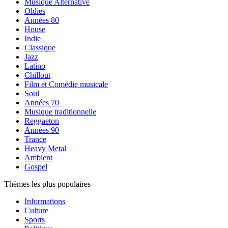
Musique Alternative
Oldies
Années 80
House
Indie
Classique
Jazz
Latino
Chillout
Film et Comédie musicale
Soul
Années 70
Musique traditionnelle
Reggaeton
Années 90
Trance
Heavy Metal
Ambient
Gospel
Thèmes les plus populaires
Informations
Culture
Sports