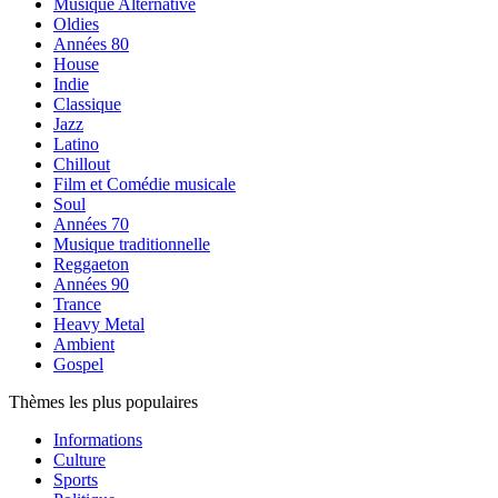
Musique Alternative
Oldies
Années 80
House
Indie
Classique
Jazz
Latino
Chillout
Film et Comédie musicale
Soul
Années 70
Musique traditionnelle
Reggaeton
Années 90
Trance
Heavy Metal
Ambient
Gospel
Thèmes les plus populaires
Informations
Culture
Sports