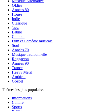
Musique Alternative
Oldies
Années 80
House
Indie
Classique
Jazz
Latino
Chillout
Film et Comédie musicale
Soul
Années 70
Musique traditionnelle
Reggaeton
Années 90
Trance
Heavy Metal
Ambient
Gospel
Thèmes les plus populaires
Informations
Culture
Sports