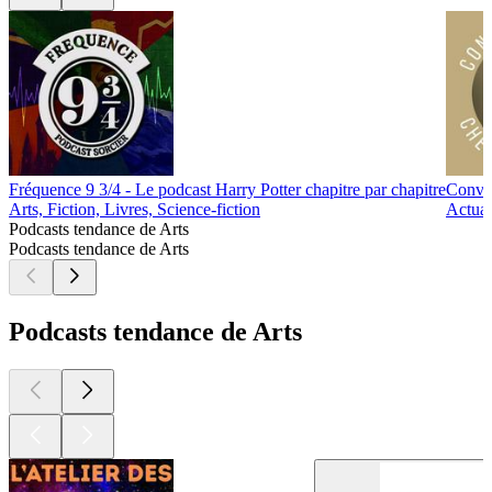
Fréquence 9 3/4 - Le podcast Harry Potter chapitre par chapitre
Conver
Arts, Fiction, Livres, Science-fiction
Actuali
Podcasts tendance de Arts
Podcasts tendance de Arts
Podcasts tendance de Arts