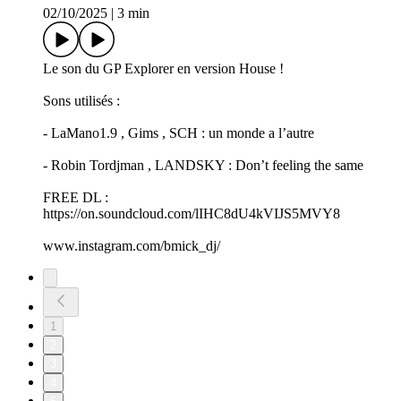
02/10/2025
|
3 min
Le son du GP Explorer en version House !
Sons utilisés :
- LaMano1.9 , Gims , SCH : un monde a l’autre
- Robin Tordjman , LANDSKY : Don’t feeling the same
FREE DL :
https://on.soundcloud.com/lIHC8dU4kVIJS5MVY8
www.instagram.com/bmick_dj/
1
2
3
4