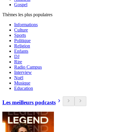
Gospel
Thèmes les plus populaires
Informations
Culture
Sports
Politique
Religion
Enfants
DJ
Rire
Radio Campus
Interview
Noël
Musique
Education
Les meilleurs podcasts