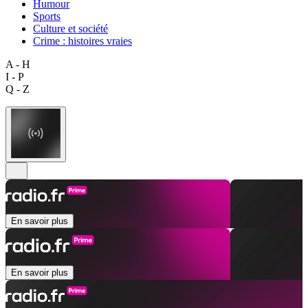
Humour
Sports
Culture et société
Crime : histoires vraies
A - H
I - P
Q - Z
En savoir plus
En savoir plus