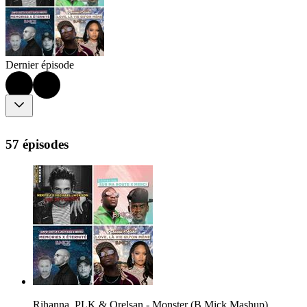
Dernier épisode
57 épisodes
Rihanna, PLK & Orelsan - Monster (B.Mick Mashup)