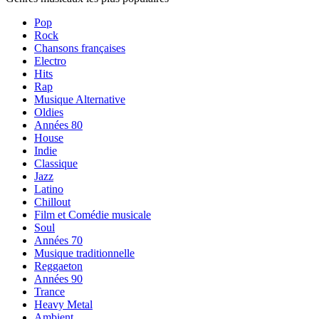
Pop
Rock
Chansons françaises
Electro
Hits
Rap
Musique Alternative
Oldies
Années 80
House
Indie
Classique
Jazz
Latino
Chillout
Film et Comédie musicale
Soul
Années 70
Musique traditionnelle
Reggaeton
Années 90
Trance
Heavy Metal
Ambient