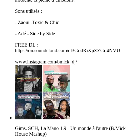
Sons utilisés :
- Zaoui -Toxic & Chic
- Adé - Side by Side
FREE DL :
https://on.soundcloud.com/eI3GodRiXpZZGq4NVU
www.instagram.com/bmick_dj/
Gims, SCH, La Mano 1.9 - Un monde à l'autre (B.Mick
House Mashup)