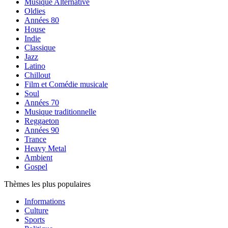
Musique Alternative
Oldies
Années 80
House
Indie
Classique
Jazz
Latino
Chillout
Film et Comédie musicale
Soul
Années 70
Musique traditionnelle
Reggaeton
Années 90
Trance
Heavy Metal
Ambient
Gospel
Thèmes les plus populaires
Informations
Culture
Sports