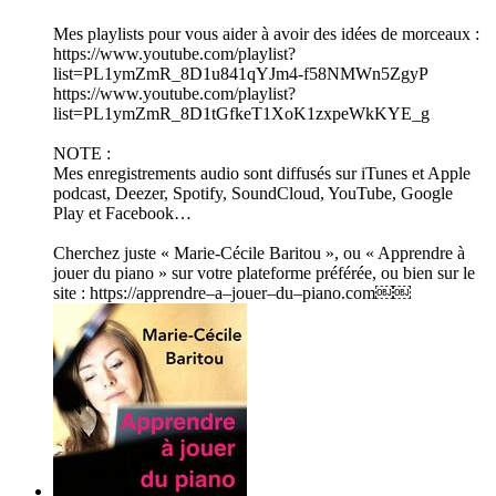
Mes playlists pour vous aider à avoir des idées de morceaux :
https://www.youtube.com/playlist?
list=PL1ymZmR_8D1u841qYJm4-f58NMWn5ZgyP
https://www.youtube.com/playlist?
list=PL1ymZmR_8D1tGfkeT1XoK1zxpeWkKYE_g
NOTE :
Mes enregistrements audio sont diffusés sur iTunes et Apple
podcast, Deezer, Spotify, SoundCloud, YouTube, Google
Play et Facebook…
Cherchez juste « Marie-Cécile Baritou », ou « Apprendre à
jouer du piano » sur votre plateforme préférée, ou bien sur le
site : https://apprendre–a–jouer–du–piano.com￼￼