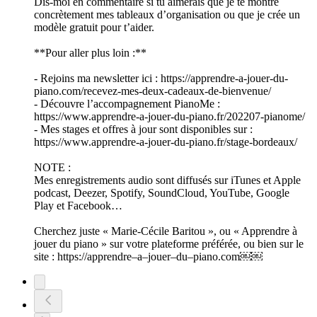
Dis-moi en commentaire si tu aimerais que je te montre
concrètement mes tableaux d’organisation ou que je crée un
modèle gratuit pour t’aider.
**Pour aller plus loin :**
- Rejoins ma newsletter ici : https://apprendre-a-jouer-du-
piano.com/recevez-mes-deux-cadeaux-de-bienvenue/
- Découvre l’accompagnement PianoMe :
https://www.apprendre-a-jouer-du-piano.fr/202207-pianome/
- Mes stages et offres à jour sont disponibles sur :
https://www.apprendre-a-jouer-du-piano.fr/stage-bordeaux/
NOTE :
Mes enregistrements audio sont diffusés sur iTunes et Apple
podcast, Deezer, Spotify, SoundCloud, YouTube, Google
Play et Facebook…
Cherchez juste « Marie-Cécile Baritou », ou « Apprendre à
jouer du piano » sur votre plateforme préférée, ou bien sur le
site : https://apprendre–a–jouer–du–piano.com￼￼