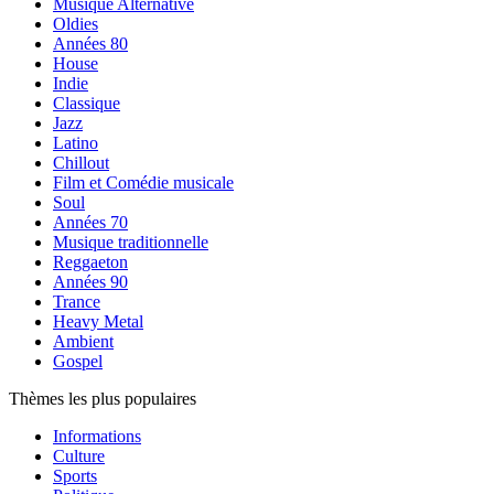
Musique Alternative
Oldies
Années 80
House
Indie
Classique
Jazz
Latino
Chillout
Film et Comédie musicale
Soul
Années 70
Musique traditionnelle
Reggaeton
Années 90
Trance
Heavy Metal
Ambient
Gospel
Thèmes les plus populaires
Informations
Culture
Sports