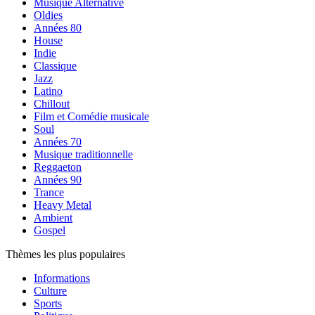
Musique Alternative
Oldies
Années 80
House
Indie
Classique
Jazz
Latino
Chillout
Film et Comédie musicale
Soul
Années 70
Musique traditionnelle
Reggaeton
Années 90
Trance
Heavy Metal
Ambient
Gospel
Thèmes les plus populaires
Informations
Culture
Sports