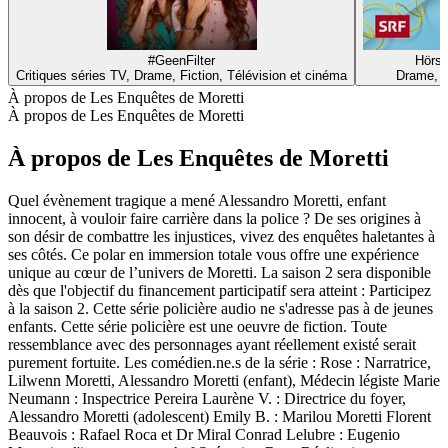
#GeenFilter
Hörsp
Critiques séries TV, Drame, Fiction, Télévision et cinéma
Drame, F
À propos de Les Enquêtes de Moretti
À propos de Les Enquêtes de Moretti
À propos de Les Enquêtes de Moretti
Quel évènement tragique a mené Alessandro Moretti, enfant
innocent, à vouloir faire carrière dans la police ? De ses origines à
son désir de combattre les injustices, vivez des enquêtes haletantes à
ses côtés. Ce polar en immersion totale vous offre une expérience
unique au cœur de l’univers de Moretti. La saison 2 sera disponible
dès que l'objectif du financement participatif sera atteint : Participez
à la saison 2. Cette série policière audio ne s'adresse pas à de jeunes
enfants. Cette série policière est une oeuvre de fiction. Toute
ressemblance avec des personnages ayant réellement existé serait
purement fortuite. Les comédien.ne.s de la série : Rose : Narratrice,
Lilwenn Moretti, Alessandro Moretti (enfant), Médecin légiste Marie
Neumann : Inspectrice Pereira Laurène V. : Directrice du foyer,
Alessandro Moretti (adolescent) Emily B. : Marilou Moretti Florent
Beauvois : Rafael Roca et Dr Miral Conrad Lelubre : Eugenio