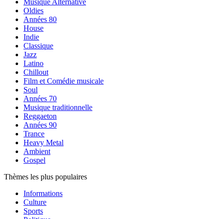
Musique Alternative
Oldies
Années 80
House
Indie
Classique
Jazz
Latino
Chillout
Film et Comédie musicale
Soul
Années 70
Musique traditionnelle
Reggaeton
Années 90
Trance
Heavy Metal
Ambient
Gospel
Thèmes les plus populaires
Informations
Culture
Sports