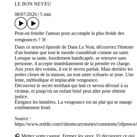
LE BON NEVEU
08/07/2026
|
5 min
Peut-on feindre l'amour pour accomplir la plus froide des
vengeances ? ☠️
Dans ce nouvel épisode de Dans Le Noir, découvrez l'histoire
d'un homme que tout le monde considérait comme un saint.
Lorsque sa tante, lourdement handicapée, se retrouve sans
personne, il accepte immédiatement de la prendre en charge.
Aux yeux des voisins, il est le neveu parfait. Mais derrière les
portes closes de la maison, un tout autre scénario se joue. Une
lente, méthodique et implacable vengeance.
Découvrez le secret terrifiant qui liait ce neveu dévoué à sa
victime, et jusqu'où un enfant brisé peut aller pour obtenir
justice.
Éteignez les lumières. La vengeance est un plat qui se mange
extrêmement froid.
Source :
https://www.reddit.com/r/shortscarystories/comments/1tfpmwn/
🎧 Mettez votre casque. Fermez les yeux. Et découvrez ce qui