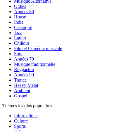
Musique Alternative
Oldies
Années 80
House
Indie
Classique
Jazz
Latino
Chillout
Film et Comédie musicale
Soul
Années 70
Musique traditionnelle
Reggaeton
Années 90
Trance
Heavy Metal
Ambient
Gospel
Thèmes les plus populaires
Informations
Culture
Sports