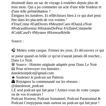
dissimulé dans un sac de voyage à roulettes depuis plus de
trois mois. Qui a pu commettre un acte d'une telle froideur et
d'une telle préméditation ?
Éteignez les lumières. Et réfléchissez bien à ce qui dort peut-
être dans les placards de vos voisins."
#TrueCrime #FaitDivers #MeurtreCaen #DansLeNoir
#PodcastHorreur #HistoireDePeur #AffaireCriminelle
#ColdCaseFr #Mystere #HorreurRéelle
Source :
🎧 Mettez votre casque. Fermez les yeux. Et découvrez ce qui
se passe quand on brûle ce qu'on n'aurait jamais dû toucher...
Dans Le Noir.
💀 Source : Histoire originale adaptée pour Dans Le Noir
📧 Pour m'envoyer vos histoires :
danslenoirpdcst@gmail.com
🔥 Soutenez le podcast sur Patreon
👻 Rejoignez la communauté sur les réseaux :
@danslenoir_podcast
LE seul podcast qui fait peur ! Armez-vous de votre casque
ou de vos écouteurs !
Podcast Horreur, Podcast Surnaturel, Podcast Paranormal &
Podcast Creepypasta mais surtout un podcast qui fait peur !