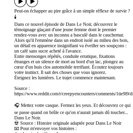
Peut-on échapper au pire grâce à un simple réflexe de survie ?
🕯️
Dans ce nouvel épisode de Dans Le Noir, découvrez le
témoignage glaçant d'une jeune femme dont le premier
rendez-vous avec un inconnu a basculé dans le cauchemar.
Alors qu'il l'emmène dans un endroit isolé au milieu des bois,
un détail en apparence insignifiant va éveiller ses soupçons :
un café sans sucre acheté à l'avance.
Entre mensonges répétés, conduite erratique, fixations
étranges et un silence de mort au bord d'un lac, plongez au
cœur d'un huis clos automobile terrifiant. Écoutez toujours
votre instinct. Il sait des choses que vous ignorez.
Éteignez les lumières. Le trajet commence maintenant.
Source :
https://www.reddit.com/r/creepyencounters/comments/1tie9l9
🎧 Mettez votre casque. Fermez les yeux. Et découvrez ce qui
se passe quand on brûle ce qu'on n'aurait jamais dû toucher...
Dans Le Noir.
💀 Source : Histoire originale adaptée pour Dans Le Noir
📧 Pour m'envoyer vos histoires :