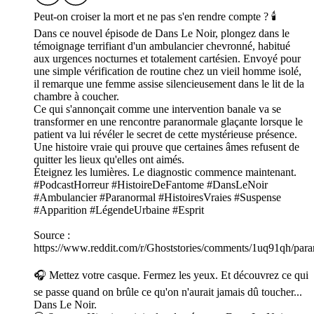
Peut-on croiser la mort et ne pas s'en rendre compte ? 🕯️
Dans ce nouvel épisode de Dans Le Noir, plongez dans le
témoignage terrifiant d'un ambulancier chevronné, habitué
aux urgences nocturnes et totalement cartésien. Envoyé pour
une simple vérification de routine chez un vieil homme isolé,
il remarque une femme assise silencieusement dans le lit de la
chambre à coucher.
Ce qui s'annonçait comme une intervention banale va se
transformer en une rencontre paranormale glaçante lorsque le
patient va lui révéler le secret de cette mystérieuse présence.
Une histoire vraie qui prouve que certaines âmes refusent de
quitter les lieux qu'elles ont aimés.
Éteignez les lumières. Le diagnostic commence maintenant.
#PodcastHorreur #HistoireDeFantome #DansLeNoir
#Ambulancier #Paranormal #HistoiresVraies #Suspense
#Apparition #LégendeUrbaine #Esprit
Source :
https://www.reddit.com/r/Ghoststories/comments/1uq91qh/par
🎧 Mettez votre casque. Fermez les yeux. Et découvrez ce qui
se passe quand on brûle ce qu'on n'aurait jamais dû toucher...
Dans Le Noir.