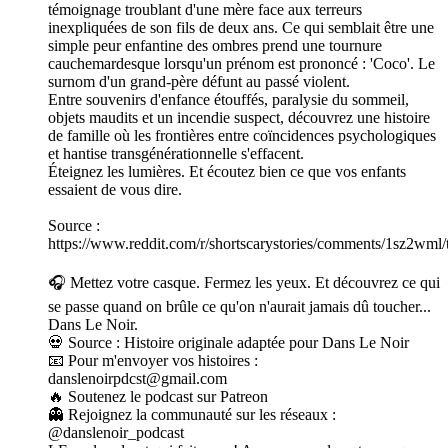
témoignage troublant d'une mère face aux terreurs
inexpliquées de son fils de deux ans. Ce qui semblait être une
simple peur enfantine des ombres prend une tournure
cauchemardesque lorsqu'un prénom est prononcé : 'Coco'. Le
surnom d'un grand-père défunt au passé violent.
Entre souvenirs d'enfance étouffés, paralysie du sommeil,
objets maudits et un incendie suspect, découvrez une histoire
de famille où les frontières entre coïncidences psychologiques
et hantise transgénérationnelle s'effacent.
Éteignez les lumières. Et écoutez bien ce que vos enfants
essaient de vous dire.
Source :
https://www.reddit.com/r/shortscarystories/comments/1sz2wm
🎧 Mettez votre casque. Fermez les yeux. Et découvrez ce qui
se passe quand on brûle ce qu'on n'aurait jamais dû toucher...
Dans Le Noir.
💀 Source : Histoire originale adaptée pour Dans Le Noir
📧 Pour m'envoyer vos histoires :
danslenoirpdcst@gmail.com
🔥 Soutenez le podcast sur Patreon
👻 Rejoignez la communauté sur les réseaux :
@danslenoir_podcast