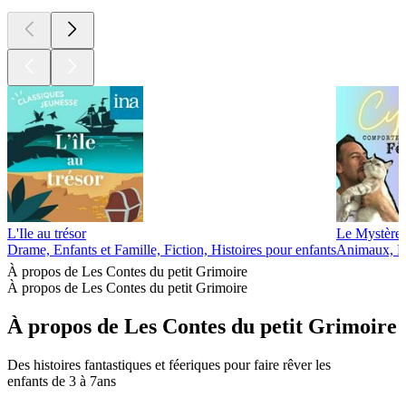
L'Ile au trésor
Le Mystère 
Drame, Enfants et Famille, Fiction, Histoires pour enfants
Animaux, En
À propos de Les Contes du petit Grimoire
À propos de Les Contes du petit Grimoire
À propos de Les Contes du petit Grimoire
Des histoires fantastiques et féeriques pour faire rêver les
enfants de 3 à 7ans
Site web du podcast