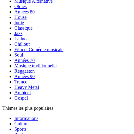
Musique Alternative
Oldies
Années 80
House
Indie
Classique
Jazz
Latino
Chillout
Film et Comédie musicale
Soul
Années 70
Musique traditionnelle
Reggaeton
Années 90
Trance
Heavy Metal
Ambient
Gospel
Thèmes les plus populaires
Informations
Culture
Sports