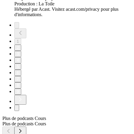
Production : La Toile
Hébergé par Acast. Visitez acast.com/privacy pour plus
d'informations.
1
2
3
4
5
6
7
8
9
Plus de podcasts Cours
Plus de podcasts Cours