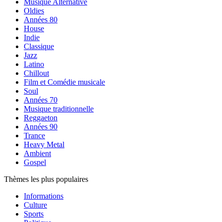
Musique Alternative
Oldies
Années 80
House
Indie
Classique
Jazz
Latino
Chillout
Film et Comédie musicale
Soul
Années 70
Musique traditionnelle
Reggaeton
Années 90
Trance
Heavy Metal
Ambient
Gospel
Thèmes les plus populaires
Informations
Culture
Sports