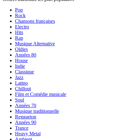
Pop
Rock
Chansons françaises
Electro
Hits
Rap
Musique Alternative
Oldies
Années 80
House
Indie
Classique
Jazz
Latino
Chillout
Film et Comédie musicale
Soul
Années 70
Musique traditionnelle
Reggaeton
Années 90
Trance
Heavy Metal
Ambient