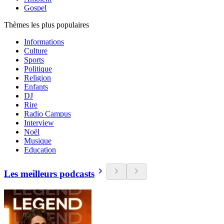
Gospel
Thèmes les plus populaires
Informations
Culture
Sports
Politique
Religion
Enfants
DJ
Rire
Radio Campus
Interview
Noël
Musique
Education
Les meilleurs podcasts