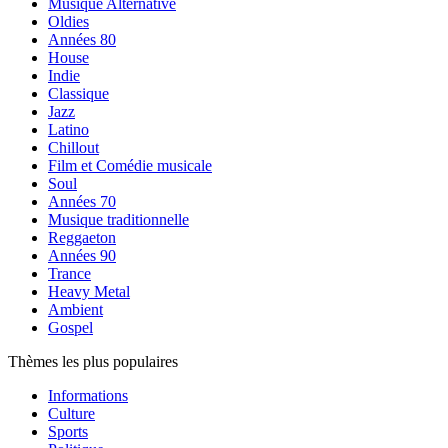
Musique Alternative
Oldies
Années 80
House
Indie
Classique
Jazz
Latino
Chillout
Film et Comédie musicale
Soul
Années 70
Musique traditionnelle
Reggaeton
Années 90
Trance
Heavy Metal
Ambient
Gospel
Thèmes les plus populaires
Informations
Culture
Sports