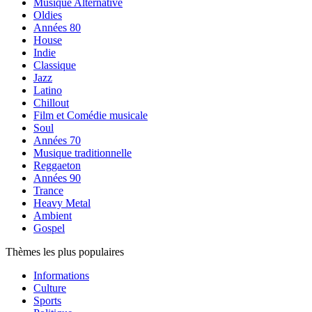
Musique Alternative
Oldies
Années 80
House
Indie
Classique
Jazz
Latino
Chillout
Film et Comédie musicale
Soul
Années 70
Musique traditionnelle
Reggaeton
Années 90
Trance
Heavy Metal
Ambient
Gospel
Thèmes les plus populaires
Informations
Culture
Sports