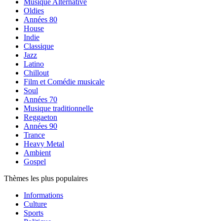
Musique Alternative
Oldies
Années 80
House
Indie
Classique
Jazz
Latino
Chillout
Film et Comédie musicale
Soul
Années 70
Musique traditionnelle
Reggaeton
Années 90
Trance
Heavy Metal
Ambient
Gospel
Thèmes les plus populaires
Informations
Culture
Sports