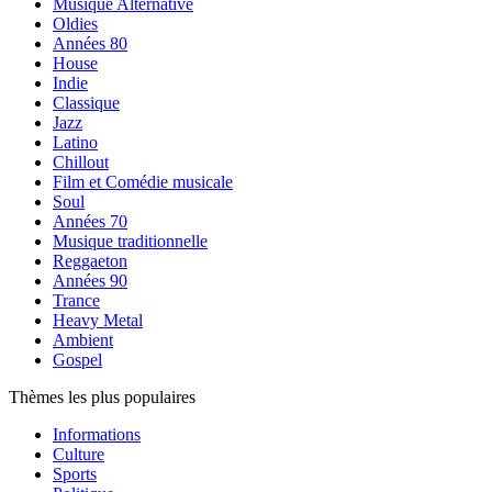
Musique Alternative
Oldies
Années 80
House
Indie
Classique
Jazz
Latino
Chillout
Film et Comédie musicale
Soul
Années 70
Musique traditionnelle
Reggaeton
Années 90
Trance
Heavy Metal
Ambient
Gospel
Thèmes les plus populaires
Informations
Culture
Sports