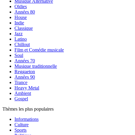
Musique Alternative
Oldies
Années 80
House
Indie
Classique
Jazz
Latino
Chillout
Film et Comédie musicale
Soul
Années 70
Musique traditionnelle
Reggaeton
Années 90
Trance
Heavy Metal
Ambient
Gospel
Thèmes les plus populaires
Informations
Culture
Sports