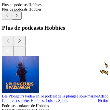
Plus de podcasts Hobbies
Plus de podcasts Hobbies
Plus de podcasts Hobbies
Les Plongeurs Padawan, le podcast de la plongée sous-marine
Adeptus
Culture et société, Hobbies, Loisirs, Sports
Fiction
Podcasts tendance de Hobbies