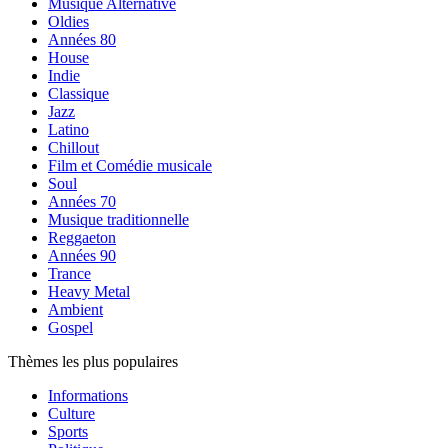
Musique Alternative
Oldies
Années 80
House
Indie
Classique
Jazz
Latino
Chillout
Film et Comédie musicale
Soul
Années 70
Musique traditionnelle
Reggaeton
Années 90
Trance
Heavy Metal
Ambient
Gospel
Thèmes les plus populaires
Informations
Culture
Sports