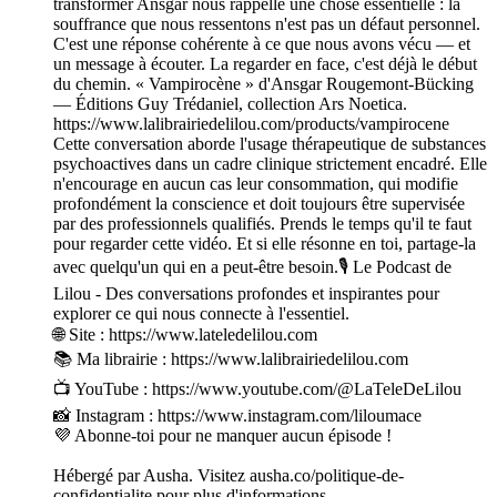
transformer Ansgar nous rappelle une chose essentielle : la
souffrance que nous ressentons n'est pas un défaut personnel.
C'est une réponse cohérente à ce que nous avons vécu — et
un message à écouter. La regarder en face, c'est déjà le début
du chemin. « Vampirocène » d'Ansgar Rougemont-Bücking
— Éditions Guy Trédaniel, collection Ars Noetica.
https://www.lalibrairiedelilou.com/products/vampirocene
Cette conversation aborde l'usage thérapeutique de substances
psychoactives dans un cadre clinique strictement encadré. Elle
n'encourage en aucun cas leur consommation, qui modifie
profondément la conscience et doit toujours être supervisée
par des professionnels qualifiés. Prends le temps qu'il te faut
pour regarder cette vidéo. Et si elle résonne en toi, partage-la
avec quelqu'un qui en a peut-être besoin.🎙️ Le Podcast de
Lilou - Des conversations profondes et inspirantes pour
explorer ce qui nous connecte à l'essentiel.
🌐 Site : https://www.lateledelilou.com
📚 Ma librairie : https://www.lalibrairiedelilou.com
📺 YouTube : https://www.youtube.com/@LaTeleDeLilou
📸 Instagram : https://www.instagram.com/liloumace
💜 Abonne-toi pour ne manquer aucun épisode !
Hébergé par Ausha. Visitez ausha.co/politique-de-
confidentialite pour plus d'informations.