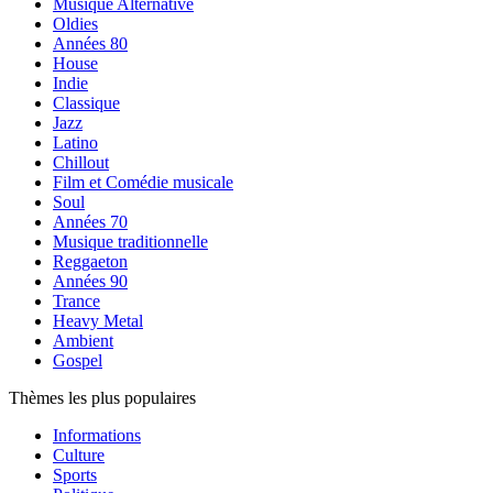
Musique Alternative
Oldies
Années 80
House
Indie
Classique
Jazz
Latino
Chillout
Film et Comédie musicale
Soul
Années 70
Musique traditionnelle
Reggaeton
Années 90
Trance
Heavy Metal
Ambient
Gospel
Thèmes les plus populaires
Informations
Culture
Sports