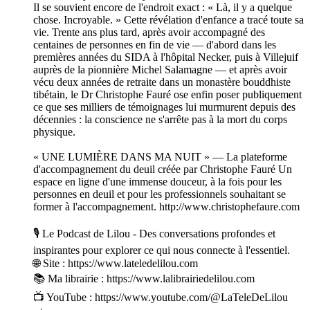
Il se souvient encore de l'endroit exact : « Là, il y a quelque
chose. Incroyable. » Cette révélation d'enfance a tracé toute sa
vie. Trente ans plus tard, après avoir accompagné des
centaines de personnes en fin de vie — d'abord dans les
premières années du SIDA à l'hôpital Necker, puis à Villejuif
auprès de la pionnière Michel Salamagne — et après avoir
vécu deux années de retraite dans un monastère bouddhiste
tibétain, le Dr Christophe Fauré ose enfin poser publiquement
ce que ses milliers de témoignages lui murmurent depuis des
décennies : la conscience ne s'arrête pas à la mort du corps
physique.
« UNE LUMIÈRE DANS MA NUIT » — La plateforme
d'accompagnement du deuil créée par Christophe Fauré Un
espace en ligne d'une immense douceur, à la fois pour les
personnes en deuil et pour les professionnels souhaitant se
former à l'accompagnement. http://www.christophefaure.com
🎙️ Le Podcast de Lilou - Des conversations profondes et
inspirantes pour explorer ce qui nous connecte à l'essentiel.
🌐 Site : https://www.lateledelilou.com
📚 Ma librairie : https://www.lalibrairiedelilou.com
📺 YouTube : https://www.youtube.com/@LaTeleDeLilou