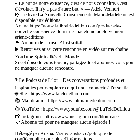
« Le but de notre existence, c'est de nous connaître. C'est
d'évoluer. Il n'y a pas d'autre but. » — Adèle Venneri
📖 Le livre La Nouvelle Conscience de Marie-Madeleine est
disponible aux éditions
Ariane.https://www.lalibrairiedelilou.com/products/la-
nouvelle-conscience-de-marie-madeleine-adele-venneri-
ariane-editions
🌹 Au nom de la rose. Ainsi soit-il.
▶️ Retrouvez aussi cette rencontre en vidéo sur ma chaîne
YouTube Spiritualités du Monde.
Si cet épisode vous touche, partagez-le et abonnez-vous pour
ne manquer aucune rencontre.
🎙️ Le Podcast de Lilou - Des conversations profondes et
inspirantes pour explorer ce qui nous connecte à l'essentiel.
🌐 Site : https://www.lateledelilou.com
📚 Ma librairie : https://www.lalibrairiedelilou.com
📺 YouTube : https://www.youtube.com/@LaTeleDeLilou
📸 Instagram : https://www.instagram.com/liloumace
💜 Abonne-toi pour ne manquer aucun épisode !
Hébergé par Ausha. Visitez ausha.co/politique-de-
confidentialite pour plus d'informations.