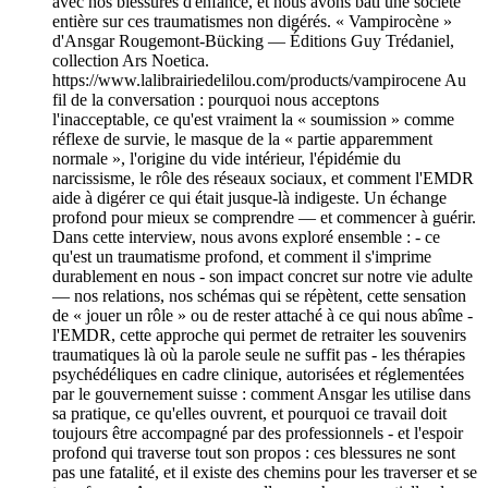
avec nos blessures d'enfance, et nous avons bâti une société
entière sur ces traumatismes non digérés. « Vampirocène »
d'Ansgar Rougemont-Bücking — Éditions Guy Trédaniel,
collection Ars Noetica.
https://www.lalibrairiedelilou.com/products/vampirocene Au
fil de la conversation : pourquoi nous acceptons
l'inacceptable, ce qu'est vraiment la « soumission » comme
réflexe de survie, le masque de la « partie apparemment
normale », l'origine du vide intérieur, l'épidémie du
narcissisme, le rôle des réseaux sociaux, et comment l'EMDR
aide à digérer ce qui était jusque-là indigeste. Un échange
profond pour mieux se comprendre — et commencer à guérir.
Dans cette interview, nous avons exploré ensemble : - ce
qu'est un traumatisme profond, et comment il s'imprime
durablement en nous - son impact concret sur notre vie adulte
— nos relations, nos schémas qui se répètent, cette sensation
de « jouer un rôle » ou de rester attaché à ce qui nous abîme -
l'EMDR, cette approche qui permet de retraiter les souvenirs
traumatiques là où la parole seule ne suffit pas - les thérapies
psychédéliques en cadre clinique, autorisées et réglementées
par le gouvernement suisse : comment Ansgar les utilise dans
sa pratique, ce qu'elles ouvrent, et pourquoi ce travail doit
toujours être accompagné par des professionnels - et l'espoir
profond qui traverse tout son propos : ces blessures ne sont
pas une fatalité, et il existe des chemins pour les traverser et se