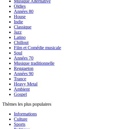
Musique Alternative
Oldies
Années 80
House
Indie
Classique
Jazz
Latino
Chillout
Film et Comédie musicale
Soul
Années 70
Musique traditionnelle
Reggaeton
Années 90
Trance
Heavy Metal
Ambient
Gospel
Thèmes les plus populaires
Informations
Culture
Sports