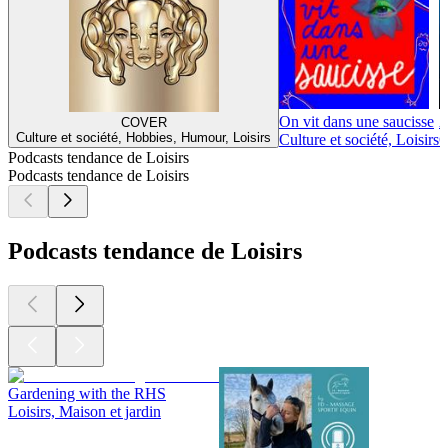
On vit dans une saucisse
A
COVER
Culture et société, Hobbies, Humour, Loisirs
Culture et société, Loisirs
C
Podcasts tendance de Loisirs
Podcasts tendance de Loisirs
Podcasts tendance de Loisirs
Gardening with the RHS
Loisirs, Maison et jardin