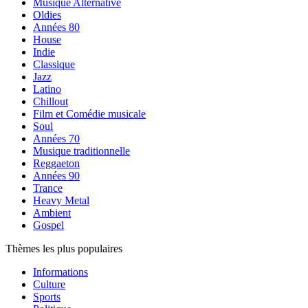
Musique Alternative
Oldies
Années 80
House
Indie
Classique
Jazz
Latino
Chillout
Film et Comédie musicale
Soul
Années 70
Musique traditionnelle
Reggaeton
Années 90
Trance
Heavy Metal
Ambient
Gospel
Thèmes les plus populaires
Informations
Culture
Sports