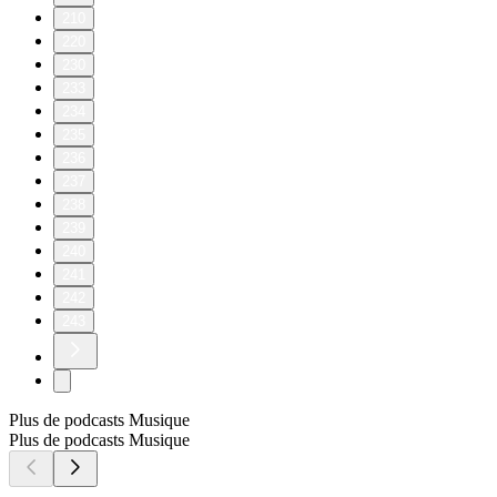
210
220
230
233
234
235
236
237
238
239
240
241
242
243
Plus de podcasts Musique
Plus de podcasts Musique