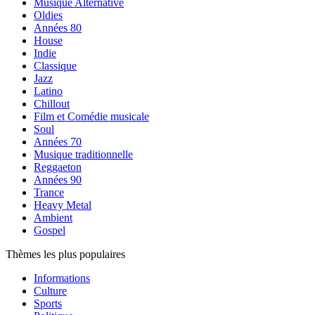
Musique Alternative
Oldies
Années 80
House
Indie
Classique
Jazz
Latino
Chillout
Film et Comédie musicale
Soul
Années 70
Musique traditionnelle
Reggaeton
Années 90
Trance
Heavy Metal
Ambient
Gospel
Thèmes les plus populaires
Informations
Culture
Sports