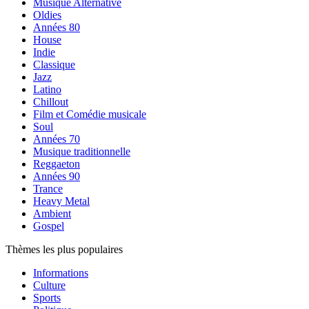
Musique Alternative
Oldies
Années 80
House
Indie
Classique
Jazz
Latino
Chillout
Film et Comédie musicale
Soul
Années 70
Musique traditionnelle
Reggaeton
Années 90
Trance
Heavy Metal
Ambient
Gospel
Thèmes les plus populaires
Informations
Culture
Sports