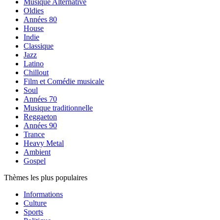
Musique Alternative
Oldies
Années 80
House
Indie
Classique
Jazz
Latino
Chillout
Film et Comédie musicale
Soul
Années 70
Musique traditionnelle
Reggaeton
Années 90
Trance
Heavy Metal
Ambient
Gospel
Thèmes les plus populaires
Informations
Culture
Sports