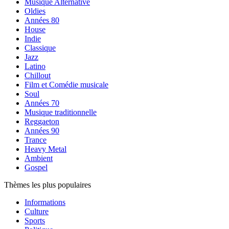
Musique Alternative
Oldies
Années 80
House
Indie
Classique
Jazz
Latino
Chillout
Film et Comédie musicale
Soul
Années 70
Musique traditionnelle
Reggaeton
Années 90
Trance
Heavy Metal
Ambient
Gospel
Thèmes les plus populaires
Informations
Culture
Sports