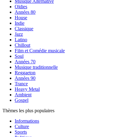
Musique Alternative
Oldies
Années 80
House
Indie
Classique
Jazz
Latino
Chillout
Film et Comédie musicale
Soul
Années 70
Musique traditionnelle
Reggaeton
Années 90
Trance
Heavy Metal
Ambient
Gospel
Thèmes les plus populaires
Informations
Culture
Sports