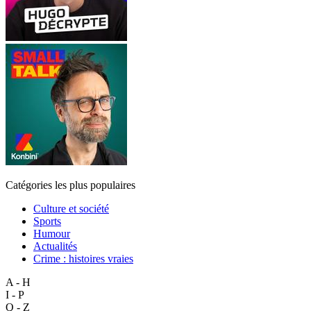
Catégories les plus populaires
Culture et société
Sports
Humour
Actualités
Crime : histoires vraies
A - H
I - P
Q - Z