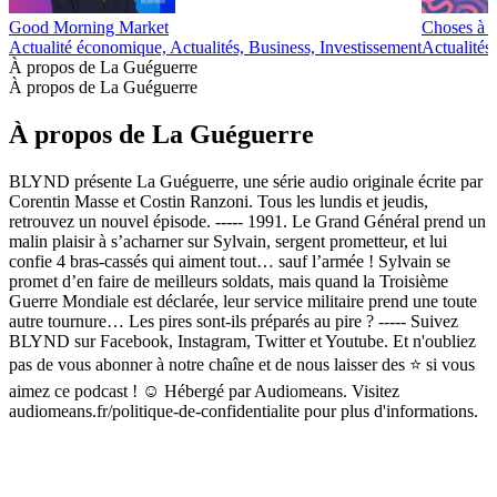
Good Morning Market
Choses à 
Actualité économique, Actualités, Business, Investissement
Actualités
À propos de La Guéguerre
À propos de La Guéguerre
À propos de La Guéguerre
BLYND présente La Guéguerre, une série audio originale écrite par
Corentin Masse et Costin Ranzoni. Tous les lundis et jeudis,
retrouvez un nouvel épisode. ----- 1991. Le Grand Général prend un
malin plaisir à s’acharner sur Sylvain, sergent prometteur, et lui
confie 4 bras-cassés qui aiment tout… sauf l’armée ! Sylvain se
promet d’en faire de meilleurs soldats, mais quand la Troisième
Guerre Mondiale est déclarée, leur service militaire prend une toute
autre tournure… Les pires sont-ils préparés au pire ? ----- Suivez
BLYND sur Facebook, Instagram, Twitter et Youtube. Et n'oubliez
pas de vous abonner à notre chaîne et de nous laisser des ⭐️ si vous
aimez ce podcast ! ☺︎ Hébergé par Audiomeans. Visitez
audiomeans.fr/politique-de-confidentialite pour plus d'informations.
Site web du podcast