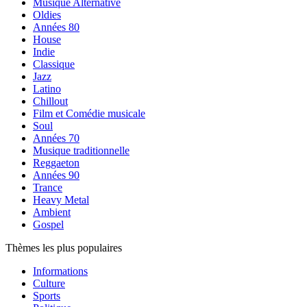
Musique Alternative
Oldies
Années 80
House
Indie
Classique
Jazz
Latino
Chillout
Film et Comédie musicale
Soul
Années 70
Musique traditionnelle
Reggaeton
Années 90
Trance
Heavy Metal
Ambient
Gospel
Thèmes les plus populaires
Informations
Culture
Sports