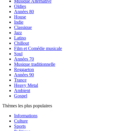
Musique Alternative
Oldies
Années 80
House
Indie
Classique
Jazz
Latino
Chillout
Film et Comédie musicale
Soul
Années 70
Musique traditionnelle
Reggaeton
Années 90
Trance
Heavy Metal
Ambient
Gospel
Thèmes les plus populaires
Informations
Culture
Sports