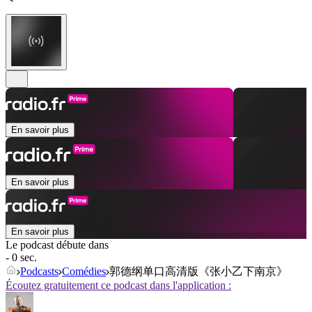
En savoir plus
En savoir plus
En savoir plus
Le podcast débute dans
- 0 sec.
Podcasts
Comédies
郭德纲单口高清版《张小乙下南京》
Écoutez gratuitement ce podcast dans l'application :