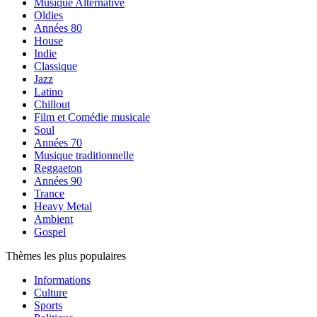
Musique Alternative
Oldies
Années 80
House
Indie
Classique
Jazz
Latino
Chillout
Film et Comédie musicale
Soul
Années 70
Musique traditionnelle
Reggaeton
Années 90
Trance
Heavy Metal
Ambient
Gospel
Thèmes les plus populaires
Informations
Culture
Sports