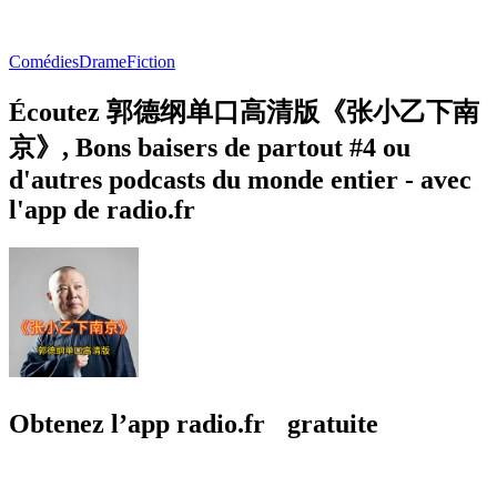
Comédies
Drame
Fiction
Écoutez 郭德纲单口高清版《张小乙下南
京》, Bons baisers de partout #4 ou
d'autres podcasts du monde entier - avec
l'app de radio.fr
Obtenez l’app radio.fr gratuite