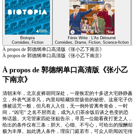
Biotopía
Fénix Write : L'As Détourné
Comédies, Fiction
Comédies, Drame, Fiction, Science-fiction
À propos de 郭德纲单口高清版《张小乙下南京》
À propos de 郭德纲单口高清版《张小乙下南京》
À propos de 郭德纲单口高清版《张小乙
下南京》
清朝末年，北京皮裤胡同深处，一座恢宏的十多进大宅静静矗
立，外表气派非凡，内里却暗藏惊世骇俗的秘密。这座宅子仿
佛被诅咒一般，但凡有人入住，无一例外皆离奇丧命，一时
间，“凶宅” 之名不胫而走，成为人们茶余饭后谈之色变的恐
怖话题。大宅管家四处张贴告示，寻觅一位能看夜打更之人，
给出的条件仅有三条：胆大、心细、不亏心，可给出的报酬却
极为丰厚。如此诱人条件，理应门庭若市，可众人听闻凶宅传