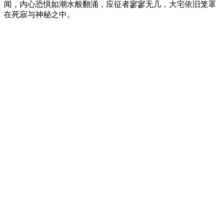
闻，内心恐惧如潮水般翻涌，应征者寥寥无几，大宅依旧笼罩
在死寂与神秘之中。
Site web du podcast